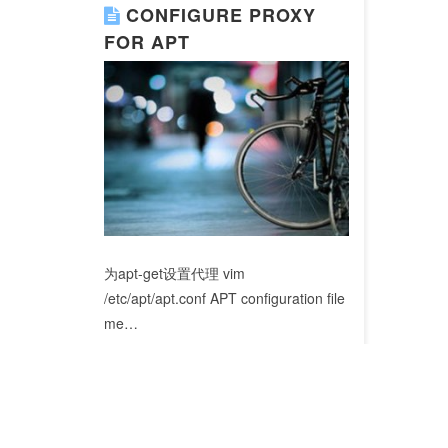
CONFIGURE PROXY
FOR APT
为apt-get设置代理 vim
/etc/apt/apt.conf APT configuration file
me…
Read More