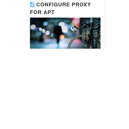
CONFIGURE PROXY
FOR APT
为apt-get设置代理 vim
/etc/apt/apt.conf APT configuration file
me…
Read More