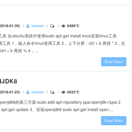
018-01-30)
xiaowei
8489℃
 在ubuntu系统中使用sudo apt-get install tmux安装tmux工具
工具 1，输入命令tmux使用工具 2，上下分屏：ctrl + b 再按 " 3，左
rl + b 再按 % 4，…
Read More
JDK8
018-01-23)
xiaowei
6022℃
njdk8的第三方源 sudo add-apt-repository ppa:openjdk-r/ppa 2、
t-get update 3、安装openjdk8 sudo apt-get install open…
Read More