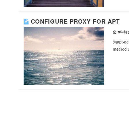
CONFIGURE PROXY FOR APT
9年前 (2
为apt-get
method u
1
2
3
下一页
最后