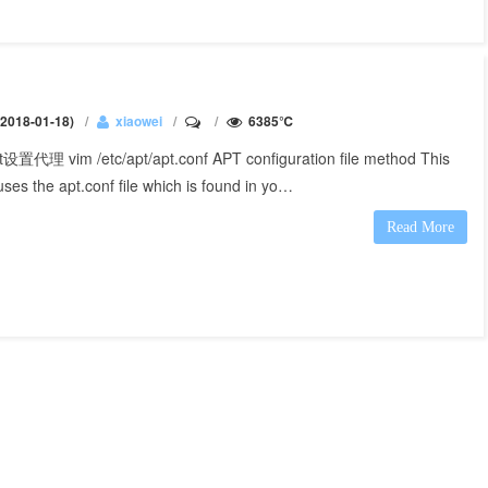
018-01-18)
xiaowei
6385℃
设置代理 vim /etc/apt/apt.conf APT configuration file method This
ses the apt.conf file which is found in yo…
Read More