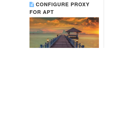
CONFIGURE PROXY
FOR APT
为apt-get设置代理 vim
/etc/apt/apt.conf APT configuration file
me…
Read More